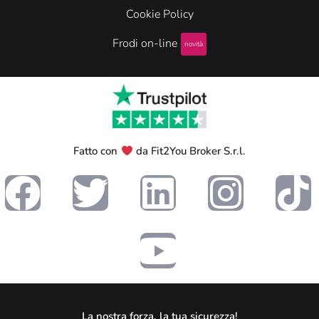
Cookie Policy
Frodi on-line
novità
Fatto con
da Fit2You Broker S.r.l.
La nostra forza, la tua sicurezza!