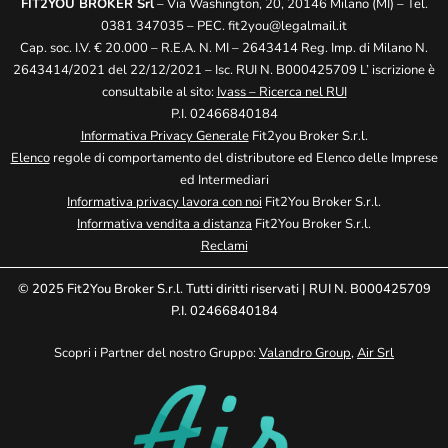
FIT2YOU BROKER Srl
– Via Washington, 20, 20146 Milano (MI) – Tel.
0381 347035 – PEC.
fit2you@legalmail.it
Cap. soc. I.V. € 20.000 – R.E.A. N. MI – 2643414 Reg. Imp. di Milano N.
2643414/2021 del 22/12/2021 – Isc. RUI N. B000425709 L’ iscrizione è
consultabile al sito:
Ivass – Ricerca nel RUI
P.I. 02466840184
Informativa Privacy Generale
Fit2you Broker S.r.l.
Elenco
regole di comportamento del distributore ed Elenco delle Imprese
ed Intermediari
Informativa privacy lavora con noi
Fit2You Broker S.r.l.
Informativa vendita a distanza
Fit2You Broker S.r.l.
Reclami
© 2025 Fit2You Broker S.r.l. Tutti diritti riservati | RUI N. B000425709
P.I. 02466840184
Scopri i Partner del nostro Gruppo:
Valandro Group
,
Air Srl