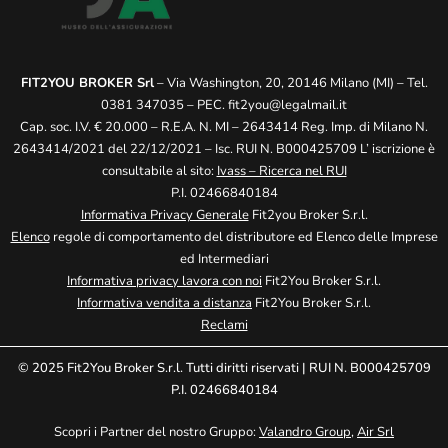
FIT2YOU BROKER Srl
– Via Washington, 20, 20146 Milano (MI) – Tel.
0381 347035 – PEC.
fit2you@legalmail.it
Cap. soc. I.V. € 20.000 – R.E.A. N. MI – 2643414 Reg. Imp. di Milano N.
2643414/2021 del 22/12/2021 – Isc. RUI N. B000425709 L’ iscrizione è
consultabile al sito:
Ivass – Ricerca nel RUI
P.I. 02466840184
Informativa Privacy Generale
Fit2you Broker S.r.l.
Elenco
regole di comportamento del distributore ed Elenco delle Imprese
ed Intermediari
Informativa privacy lavora con noi
Fit2You Broker S.r.l.
Informativa vendita a distanza
Fit2You Broker S.r.l.
Reclami
© 2025 Fit2You Broker S.r.l. Tutti diritti riservati | RUI N. B000425709
P.I. 02466840184
Scopri i Partner del nostro Gruppo:
Valandro Group
,
Air Srl