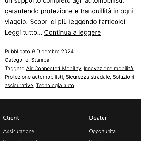
un supporto completo agli automobilisti,
garantendo protezione e tranquillità in ogni
viaggio. Scopri di più leggendo l’articolo!
Leggi tutto…
Continua a leggere
Pubblicato
9 Dicembre 2024
Categorie:
Stampa
Taggato
Air Connected Mobility
,
Innovazione mobilità
,
Protezione automobilisti
,
Sicurezza stradale
,
Soluzioni
assicurative
,
Tecnologia auto
Clienti
Dealer
Assicurazione
Opportunità