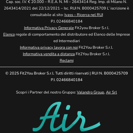
Cap. soc. I.V. € 20.000 – R.E.A. N. MI – 2643414 Reg. Imp. di Milano N.
2643414/2021 del 22/12/2021 – Isc. RUI N. B000425709 L’ iscrizione è
consultabile al sito:
Ivass – Ricerca nel RUI
P.I. 02466840184
Informativa Privacy Generale
Fit2you Broker S.r.l.
Elenco
regole di comportamento del distributore ed Elenco delle Imprese
ed Intermediari
Informativa privacy lavora con noi
Fit2You Broker S.r.l.
Informativa vendita a distanza
Fit2You Broker S.r.l.
Reclami
© 2025 Fit2You Broker S.r.l. Tutti diritti riservati | RUI N. B000425709
P.I. 02466840184
Scopri i Partner del nostro Gruppo:
Valandro Group
,
Air Srl