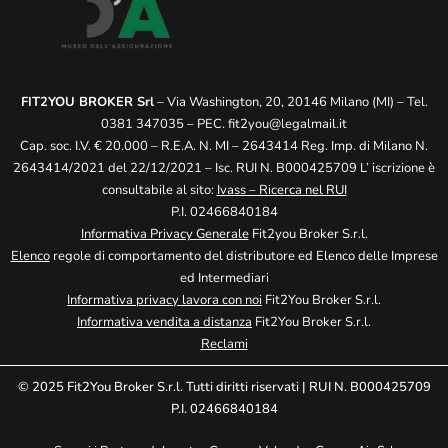
FIT2YOU BROKER Srl
– Via Washington, 20, 20146 Milano (MI) – Tel.
0381 347035 – PEC.
fit2you@legalmail.it
Cap. soc. I.V. € 20.000 – R.E.A. N. MI – 2643414 Reg. Imp. di Milano N.
2643414/2021 del 22/12/2021 – Isc. RUI N. B000425709 L’ iscrizione è
consultabile al sito:
Ivass – Ricerca nel RUI
P.I. 02466840184
Informativa Privacy Generale
Fit2you Broker S.r.l.
Elenco
regole di comportamento del distributore ed Elenco delle Imprese
ed Intermediari
Informativa privacy lavora con noi
Fit2You Broker S.r.l.
Informativa vendita a distanza
Fit2You Broker S.r.l.
Reclami
© 2025 Fit2You Broker S.r.l. Tutti diritti riservati | RUI N. B000425709
P.I. 02466840184