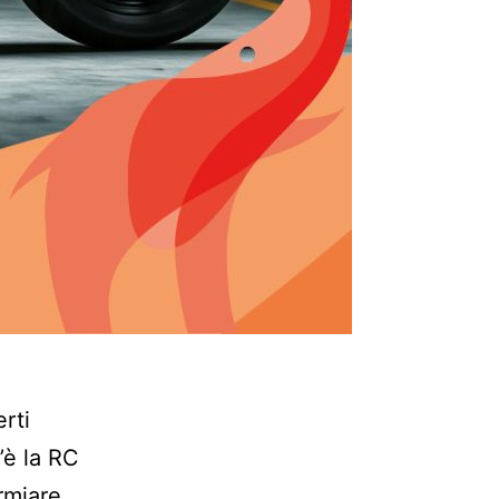
rti
’è la RC
rmiare