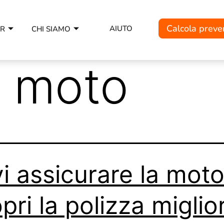
Calcola preve
AIUTO
ER
CHI SIAMO
 moto
i assicurare la mot
pri la polizza miglio