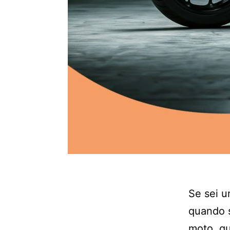
Se sei u
quando s
moto, qu