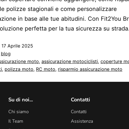
lle polizze stagionali e come personalizzare
razione in base alle tue abitudini. Con Fit2You B
 soluzione perfetta per la tua sicurezza su strada
o
17 Aprile 2025
:
blog
ssicurazione moto
,
assicurazione motociclisti
,
coperture m
i
,
polizza moto
,
RC moto
,
risparmio assicurazione moto
Su di noi...
Contatti
Chi siamo
Contatti
Il Team
Assistenza