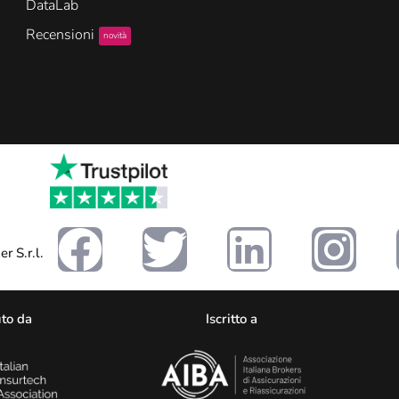
DataLab
Recensioni
novità
r S.r.l.
to da
Iscritto a