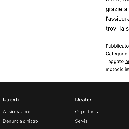
grazie a
l’assicu
trovi la
Pubblicat
Categorie
Taggato
a
motociclist
Clienti
Dealer
Assicurazione
Opportunità
Denuncia sinistro
Servizi