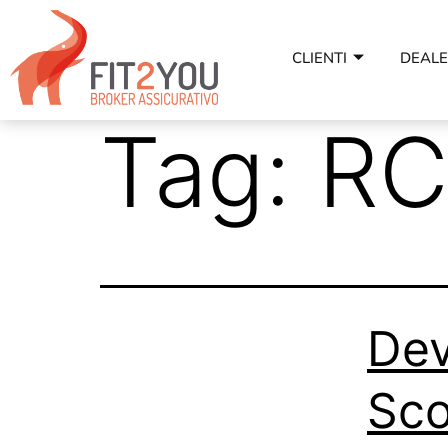
CLIENTI
DEAL
Tag:
RC
Dev
Sco