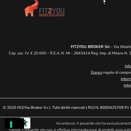
FIT2YOU BROKER Srl
– Via Washi
Cap. soc. I.V. € 20.000 – R.E.A. N. MI – 2643414 Reg. Imp. di Milano N.
Inf
Elenco
regole di compor
Inform
Info
© 2025 Fit2You Broker S.r.l. Tutti diritti riservati | RUI N. B000425709 P
Avvertenze: Il presente sito ha esclusivamente 
Tramite il presente sito non si effettua intermediazione di prodotti assicur