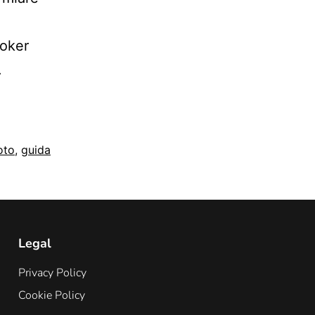
roker
.
oto
,
guida
Legal
Privacy Policy
Cookie Policy