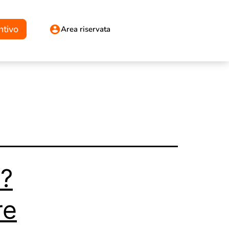
ntivo
Area riservata
o?
re