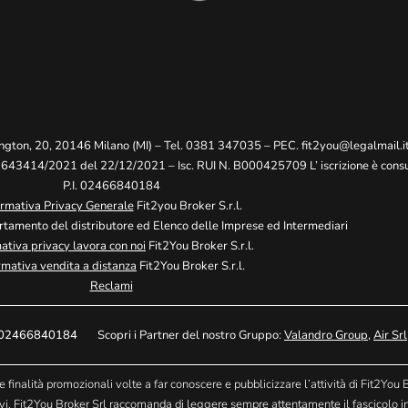
ngton, 20, 20146 Milano (MI) – Tel. 0381 347035 – PEC.
fit2you@legalmail.i
 2643414/2021 del 22/12/2021 – Isc. RUI N. B000425709 L’ iscrizione è consul
P.I. 02466840184
ormativa Privacy Generale
Fit2you Broker S.r.l.
tamento del distributore ed Elenco delle Imprese ed Intermediari
ativa privacy lavora con noi
Fit2You Broker S.r.l.
rmativa vendita a distanza
Fit2You Broker S.r.l.
Reclami
.I. 02466840184
Scopri i Partner del nostro Gruppo:
Valandro Group
,
Air Srl
finalità promozionali volte a far conoscere e pubblicizzare l’attività di Fit2You B
ativi. Fit2You Broker Srl raccomanda di leggere sempre attentamente il fascicolo i