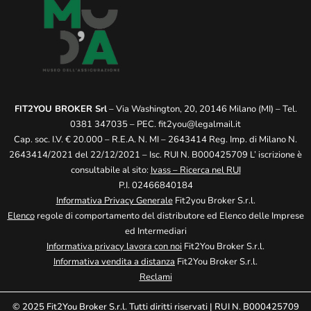
FIT2YOU BROKER Srl
– Via Washington, 20, 20146 Milano (MI) – Tel.
0381 347035 – PEC.
fit2you@legalmail.it
Cap. soc. I.V. € 20.000 – R.E.A. N. MI – 2643414 Reg. Imp. di Milano N.
2643414/2021 del 22/12/2021 – Isc. RUI N. B000425709 L’ iscrizione è
consultabile al sito:
Ivass – Ricerca nel RUI
P.I. 02466840184
Informativa Privacy Generale
Fit2you Broker S.r.l.
Elenco
regole di comportamento del distributore ed Elenco delle Imprese
ed Intermediari
Informativa privacy lavora con noi
Fit2You Broker S.r.l.
Informativa vendita a distanza
Fit2You Broker S.r.l.
Reclami
© 2025 Fit2You Broker S.r.l. Tutti diritti riservati | RUI N. B000425709