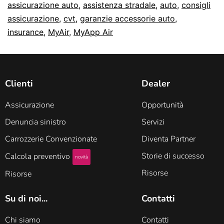
assicurazione auto
,
assistenza stradale
,
auto
,
consigli
assicurazione
,
cvt
,
garanzie accessorie auto
,
insurance
,
MyAir
,
MyApp Air
Clienti
Dealer
Assicurazione
Opportunità
Denuncia sinistro
Servizi
Carrozzerie Convenzionate
Diventa Partner
Storie di successo
Calcola preventivo
novità
Risorse
Risorse
Su di noi...
Contatti
Chi siamo
Contatti