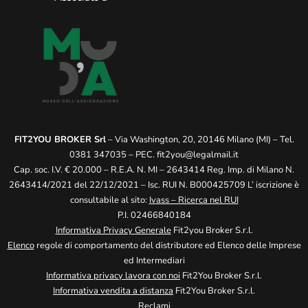
FIT2YOU BROKER Srl
– Via Washington, 20, 20146 Milano (MI) – Tel.
0381 347035 – PEC.
fit2you@legalmail.it
Cap. soc. I.V. € 20.000 – R.E.A. N. MI – 2643414 Reg. Imp. di Milano N.
2643414/2021 del 22/12/2021 – Isc. RUI N. B000425709 L’ iscrizione è
consultabile al sito:
Ivass – Ricerca nel RUI
P.I. 02466840184
Informativa Privacy Generale
Fit2you Broker S.r.l.
Elenco
regole di comportamento del distributore ed Elenco delle Imprese
ed Intermediari
Informativa privacy lavora con noi
Fit2You Broker S.r.l.
Informativa vendita a distanza
Fit2You Broker S.r.l.
Reclami