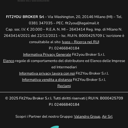
FIT2YOU BROKER Srl
– Via Washington, 20, 20146 Milano (MI) – Tel.
0381 347035 – PEC.
fit2you@legalmail.it
Cap. soc. I.V. € 20.000 – R.E.A. N. MI – 2643414 Reg. Imp. di Milano N.
2643414/2021 del 22/12/2021 – Isc. RUI N. B000425709 L’ iscrizione è
consultabile al sito:
Ivass – Ricerca nel RUI
P.I. 02466840184
Informativa Privacy Generale
Fit2you Broker S.r.l.
Elenco
regole di comportamento del distributore ed Elenco delle Imprese
ed Intermediari
Informativa privacy lavora con noi
Fit2You Broker S.r.l.
Informativa vendita a distanza
Fit2You Broker S.r.l.
Reclami
© 2025 Fit2You Broker S.r.l. Tutti diritti riservati | RUI N. B000425709
P.I. 02466840184
Scopri i Partner del nostro Gruppo:
Valandro Group
,
Air Srl