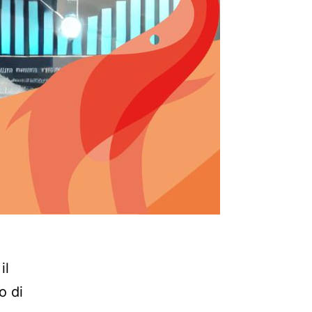
il
o di