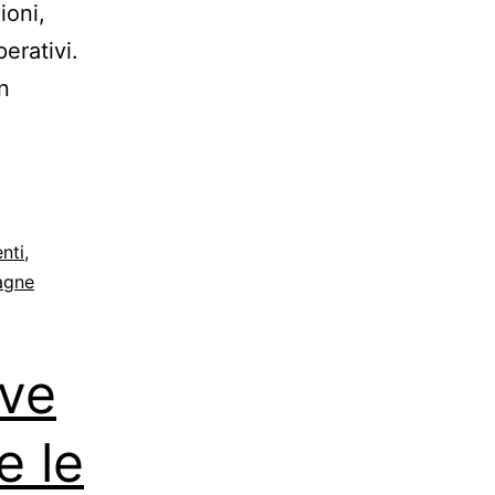
ioni,
erativi.
n
enti
,
agne
ove
e le