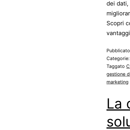
dei dati
migliora
Scopri c
vantaggi
Pubblicat
Categorie
Taggato
C
gestione da
marketing
La 
sol