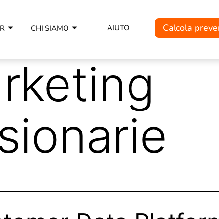
Calcola preve
AIUTO
ER
CHI SIAMO
rketing
ionarie