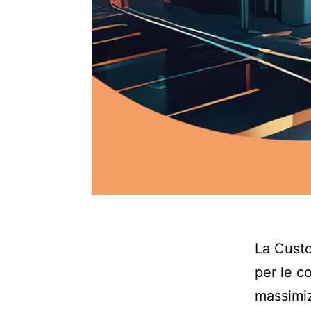
La Custo
per le c
massimiz