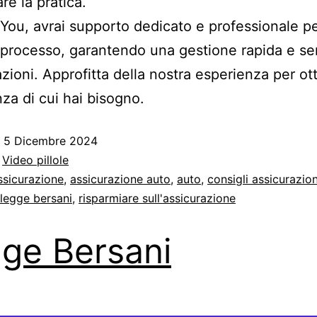
re la pratica.
You, avrai supporto dedicato e professionale p
 processo, garantendo una gestione rapida e s
zioni. Approfitta della nostra esperienza per ot
nza di cui hai bisogno.
o
5 Dicembre 2024
:
Video pillole
ssicurazione
,
assicurazione auto
,
auto
,
consigli assicurazio
legge bersani
,
risparmiare sull'assicurazione
ge Bersani