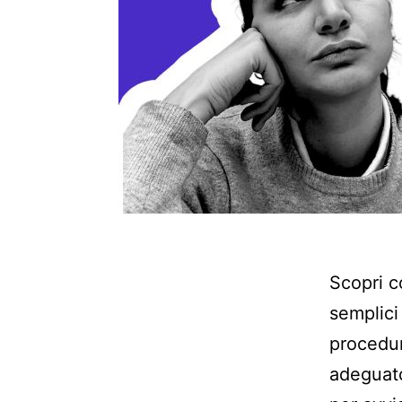
Scopri c
semplici
procedur
adeguato