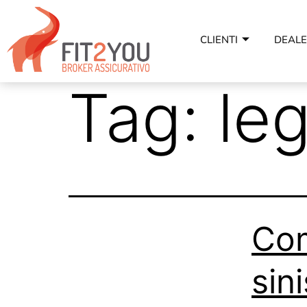
CLIENTI
DEAL
Tag:
le
Com
sin