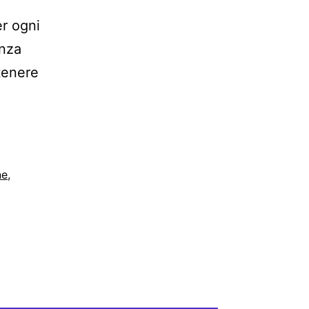
er ogni
enza
tenere
ne
,