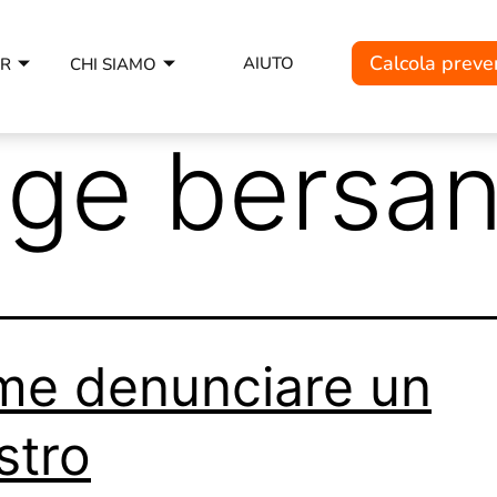
Calcola preve
AIUTO
ER
CHI SIAMO
gge bersan
e denunciare un
istro