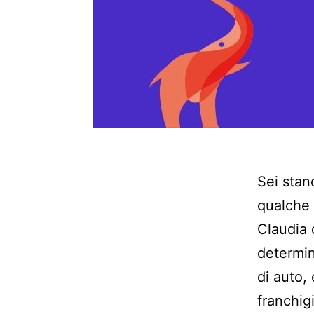
Sei stan
qualche 
Claudia 
determin
di auto,
franchig