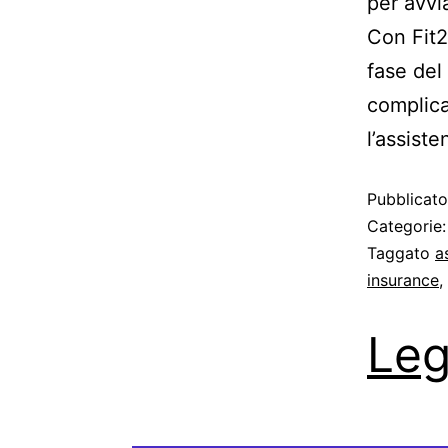
per avvia
Con Fit2
fase del
complica
l’assiste
Pubblicat
Categorie
Taggato
a
insurance
,
Leg