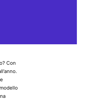
to? Con
ll’anno.
he
 modello
una