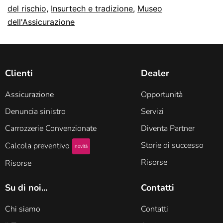
del rischio
,
Insurtech e tradizione
,
Museo
dell'Assicurazione
Clienti
Dealer
Assicurazione
Opportunità
Denuncia sinistro
Servizi
Carrozzerie Convenzionate
Diventa Partner
Storie di successo
Calcola preventivo
novità
Risorse
Risorse
Su di noi...
Contatti
Chi siamo
Contatti