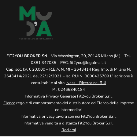
FIT2YOU BROKER Srl
– Via Washington, 20, 20146 Milano (MI) – Tel.
0381 347035 – PEC.
fit2you@legalmail.it
Cap. soc. I.V. € 20.000 – R.E.A. N. MI – 2643414 Reg. Imp. di Milano N.
2643414/2021 del 22/12/2021 – Isc. RUI N. B000425709 L’ iscrizione è
consultabile al sito:
Ivass – Ricerca nel RUI
P.I. 02466840184
Informativa Privacy Generale
Fit2you Broker S.r.l.
Elenco
regole di comportamento del distributore ed Elenco delle Imprese
ed Intermediari
Informativa privacy lavora con noi
Fit2You Broker S.r.l.
Informativa vendita a distanza
Fit2You Broker S.r.l.
Reclami