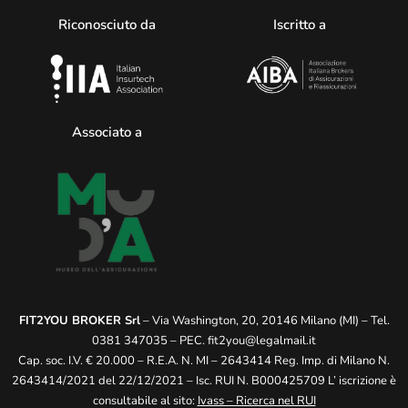
Riconosciuto da
Iscritto a
Associato a
FIT2YOU BROKER Srl
– Via Washington, 20, 20146 Milano (MI) – Tel.
0381 347035 – PEC.
fit2you@legalmail.it
Cap. soc. I.V. € 20.000 – R.E.A. N. MI – 2643414 Reg. Imp. di Milano N.
2643414/2021 del 22/12/2021 – Isc. RUI N. B000425709 L’ iscrizione è
consultabile al sito:
Ivass – Ricerca nel RUI