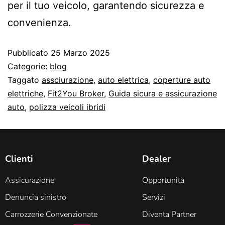
per il tuo veicolo, garantendo sicurezza e
convenienza.
Pubblicato
25 Marzo 2025
Categorie:
blog
Taggato
assciurazione
,
auto elettrica
,
coperture auto
elettriche
,
Fit2You Broker
,
Guida sicura e assicurazione
auto
,
polizza veicoli ibridi
Clienti
Dealer
Assicurazione
Opportunità
Denuncia sinistro
Servizi
Carrozzerie Convenzionate
Diventa Partner