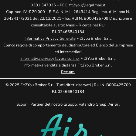
0381 347035 – PEC.
fit2you@legalmail.it
Cap. soc. I.V. € 20.000 – R.E.A. N. MI – 2643414 Reg. Imp. di Milano N.
2643414/2021 del 22/12/2021 – Isc. RUI N. B000425709 L’ iscrizione è
consultabile al sito:
Ivass – Ricerca nel RUI
P.I. 02466840184
Informativa Privacy Generale
Fit2you Broker S.r.l.
Elenco
regole di comportamento del distributore ed Elenco delle Imprese
ed Intermediari
Informativa privacy lavora con noi
Fit2You Broker S.r.l.
Informativa vendita a distanza
Fit2You Broker S.r.l.
Reclami
© 2025 Fit2You Broker S.r.l. Tutti diritti riservati | RUI N. B000425709
P.I. 02466840184
Scopri i Partner del nostro Gruppo:
Valandro Group
,
Air Srl