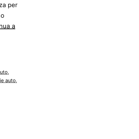
zza per
no
nua a
auto
,
ie auto
,