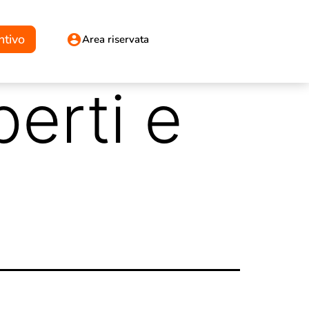
ntivo
Area riservata
erti e