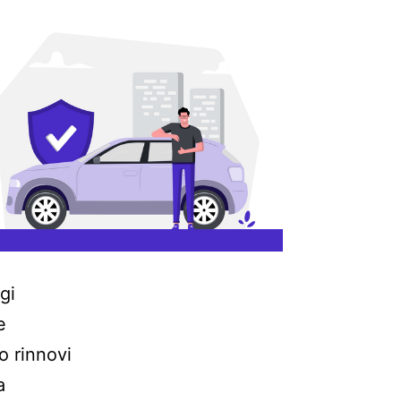
gi
e
o rinnovi
a