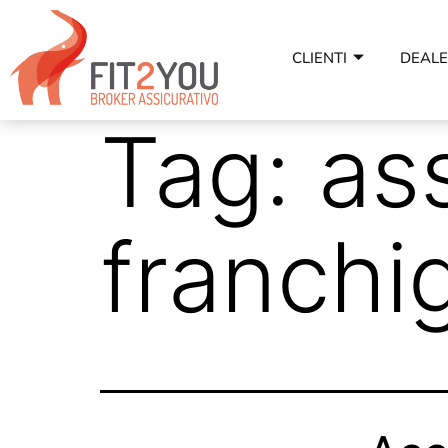
CLIENTI
DEAL
Tag:
as
franchi