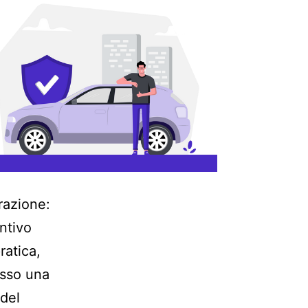
razione:
ntivo
ratica,
esso una
 del