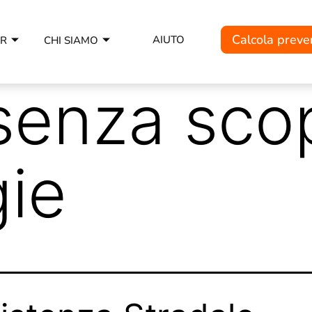
Calcola preve
AIUTO
ER
CHI SIAMO
senza scop
gie