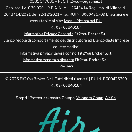
0381 347035 – PEC.
fit2you@legalmail.it
Cap. soc. I.V. € 20.000 – R.E.A. N. MI – 2643414 Reg. Imp. di Milano N.
2643414/2021 del 22/12/2021 – Isc. RUI N. B000425709 L’ iscrizione è
consultabile al sito:
Ivass – Ricerca nel RUI
P.I. 02466840184
Informativa Privacy Generale
Fit2you Broker S.r.l.
Elenco
regole di comportamento del distributore ed Elenco delle Imprese
ed Intermediari
Informativa privacy lavora con noi
Fit2You Broker S.r.l.
Informativa vendita a distanza
Fit2You Broker S.r.l.
Reclami
© 2025 Fit2You Broker S.r.l. Tutti diritti riservati | RUI N. B000425709
P.I. 02466840184
Scopri i Partner del nostro Gruppo:
Valandro Group
,
Air Srl