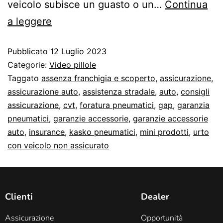
veicolo subisce un guasto o un…
Continua
a leggere
Pubblicato
12 Luglio 2023
Categorie:
Video pillole
Taggato
assenza franchigia e scoperto
,
assicurazione
,
assicurazione auto
,
assistenza stradale
,
auto
,
consigli
assicurazione
,
cvt
,
foratura pneumatici
,
gap
,
garanzia
pneumatici
,
garanzie accessorie
,
garanzie accessorie
auto
,
insurance
,
kasko pneumatici
,
mini prodotti
,
urto
con veicolo non assicurato
Clienti
Dealer
Assicurazione
Opportunità