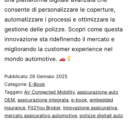
consente di personalizzare le coperture,
automatizzare i processi e ottimizzare la
gestione delle polizze. Scopri come questa
innovazione sta ridefinendo il mercato e
migliorando la customer experience nel
mondo automotive.
Pubblicato
28 Gennaio 2025
Categorie:
E-Book
Taggato
Air Connected Mobility
,
assicurazione auto
OEM
,
assicurazione integrata
,
e-book
,
embedded
insurance
,
Fit2You Broker
,
innovazione assicurativa
,
mercato assicurativo automotive
,
polizze digitali auto