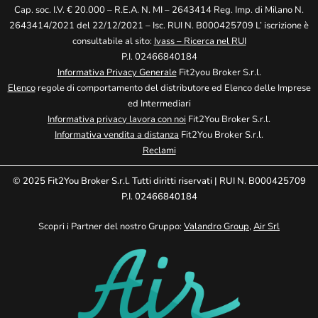
Cap. soc. I.V. € 20.000 – R.E.A. N. MI – 2643414 Reg. Imp. di Milano N.
2643414/2021 del 22/12/2021 – Isc. RUI N. B000425709 L’ iscrizione è
consultabile al sito:
Ivass – Ricerca nel RUI
P.I. 02466840184
Informativa Privacy Generale
Fit2you Broker S.r.l.
Elenco
regole di comportamento del distributore ed Elenco delle Imprese
ed Intermediari
Informativa privacy lavora con noi
Fit2You Broker S.r.l.
Informativa vendita a distanza
Fit2You Broker S.r.l.
Reclami
© 2025 Fit2You Broker S.r.l. Tutti diritti riservati | RUI N. B000425709
P.I. 02466840184
Scopri i Partner del nostro Gruppo:
Valandro Group
,
Air Srl