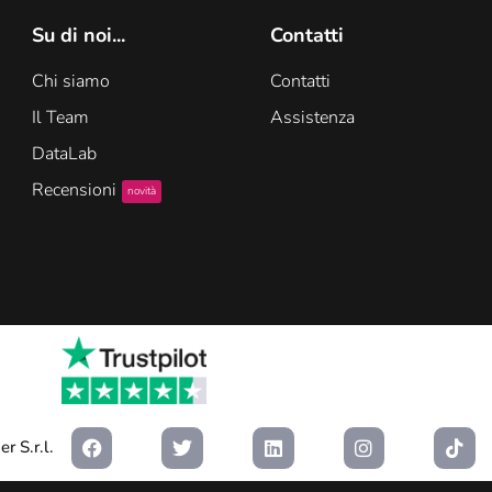
Su di noi...
Contatti
Chi siamo
Contatti
Il Team
Assistenza
DataLab
Recensioni
novità
r S.r.l.