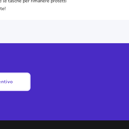
e le tasche per rimanere protetti
te!
entivo