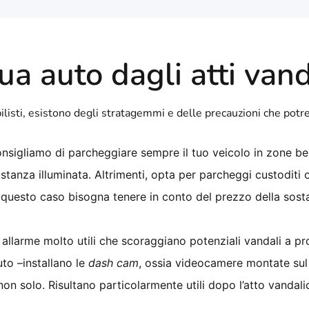
a auto dagli atti vand
isti, esistono degli stratagemmi e delle precauzioni che potrest
consigliamo di parcheggiare sempre il tuo veicolo in zone be
stanza illuminata. Altrimenti, opta per parcheggi custoditi 
n questo caso bisogna tenere in conto del prezzo della sost
 allarme molto utili che scoraggiano potenziali vandali a pros
uto –installano le
dash cam
, ossia videocamere montate sul
 non solo. Risultano particolarmente utili dopo l’atto vandal