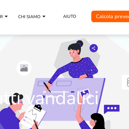
Calcola preve
AIUTO
ER
CHI SIAMO
tti vandalici