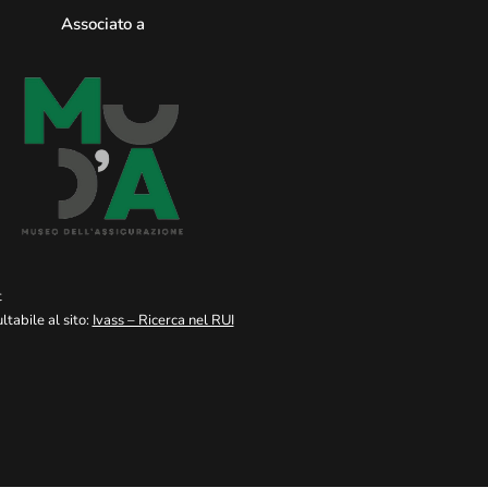
Associato a
t
tabile al sito:
Ivass – Ricerca nel RUI