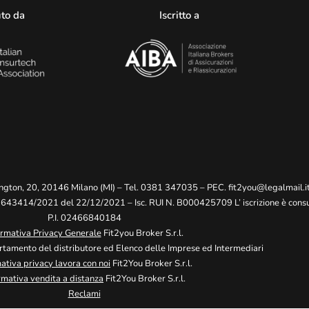
to da
Iscritto a
ngton, 20, 20146 Milano (MI) – Tel. 0381 347035 – PEC.
fit2you@legalmail.i
 2643414/2021 del 22/12/2021 – Isc. RUI N. B000425709 L’ iscrizione è consul
P.I. 02466840184
ormativa Privacy Generale
Fit2you Broker S.r.l.
tamento del distributore ed Elenco delle Imprese ed Intermediari
ativa privacy lavora con noi
Fit2You Broker S.r.l.
rmativa vendita a distanza
Fit2You Broker S.r.l.
Reclami