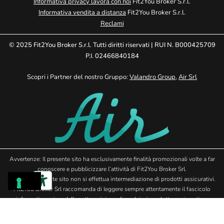
Informativa privacy lavora con noi
Fit2You Broker S.r.l.
Informativa vendita a distanza
Fit2You Broker S.r.l.
Reclami
© 2025 Fit2You Broker S.r.l. Tutti diritti riservati | RUI N. B000425709
P.I. 02466840184
Scopri i Partner del nostro Gruppo:
Valandro Group
,
Air Srl
Avvertenze: Il presente sito ha esclusivamente finalità promozionali volte a far
conoscere e pubblicizzare l’attività di Fit2You Broker Srl.
Tramite il presente sito non si effettua intermediazione di prodotti assicurativi.
Fit2You Broker Srl raccomanda di leggere sempre attentamente il fascicolo
informativo prima della sottoscrizione di qualsiasi prodotto assicurativo.
L’attività svolta da F2Y è sottoposta all’Autorità di Vigilanza IVASS