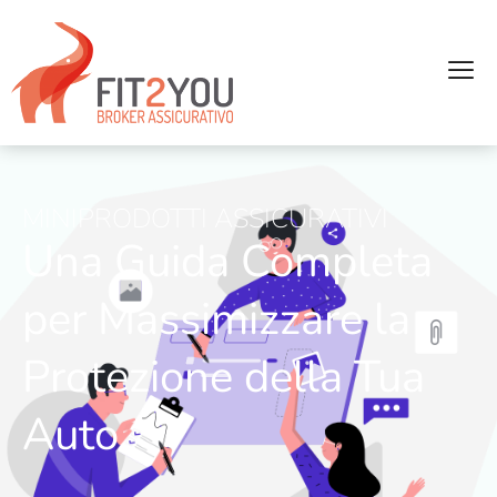
MINIPRODOTTI ASSICURATIVI
Una Guida Completa
per Massimizzare la
Protezione della Tua
Auto