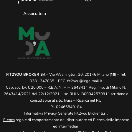
Associato a
FIT2YOU BROKER Srl
– Via Washington, 20, 20146 Milano (MI) – Tel.
0381 347035 – PEC.
fit2you@legalmail.it
Cap. soc. I.V. € 20.000 – R.E.A. N. MI – 2643414 Reg. Imp. di Milano N.
2643414/2021 del 22/12/2021 – Isc. RUI N. B000425709 L’ iscrizione è
consultabile al sito:
Ivass – Ricerca nel RUI
P.I. 02466840184
Informativa Privacy Generale
Fit2you Broker S.r.l.
Elenco
regole di comportamento del distributore ed Elenco delle Imprese
ed Intermediari