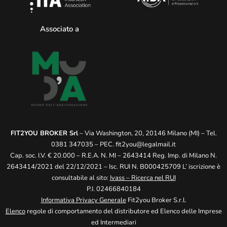
Associato a
FIT2YOU BROKER Srl
– Via Washington, 20, 20146 Milano (MI) – Tel.
0381 347035 – PEC.
fit2you@legalmail.it
Cap. soc. I.V. € 20.000 – R.E.A. N. MI – 2643414 Reg. Imp. di Milano N.
2643414/2021 del 22/12/2021 – Isc. RUI N. B000425709 L’ iscrizione è
consultabile al sito:
Ivass – Ricerca nel RUI
P.I. 02466840184
Informativa Privacy Generale
Fit2you Broker S.r.l.
Elenco
regole di comportamento del distributore ed Elenco delle Imprese
ed Intermediari