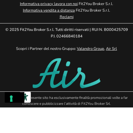
Informativa privacy lavora con noi
Fit2You Broker S.r.l.
Informativa vendita a distanza
Fit2You Broker S.r.l.
Reclami
© 2025 Fit2You Broker S.r.l. Tutti diritti riservati | RUI N. B000425709
P.I. 02466840184
Scopri i Partner del nostro Gruppo:
Valandro Group
,
Air Srl
Avvertenze: Il presente sito ha esclusivamente finalità promozionali volte a far
conoscere e pubblicizzare l’attività di Fit2You Broker Srl.
Tramite il presente sito non si effettua intermediazione di prodotti assicurativi.
Fit2You Broker Srl raccomanda di leggere sempre attentamente il fascicolo
informativo prima della sottoscrizione di qualsiasi prodotto assicurativo.