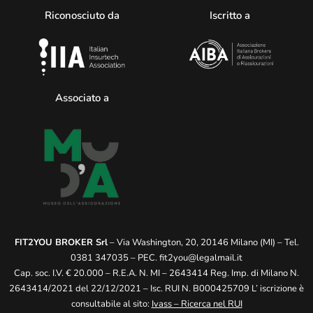
Riconosciuto da
Iscritto a
Associato a
FIT2YOU BROKER Srl
– Via Washington, 20, 20146 Milano (MI) – Tel.
0381 347035 – PEC.
fit2you@legalmail.it
Cap. soc. I.V. € 20.000 – R.E.A. N. MI – 2643414 Reg. Imp. di Milano N.
2643414/2021 del 22/12/2021 – Isc. RUI N. B000425709 L’ iscrizione è
consultabile al sito:
Ivass – Ricerca nel RUI