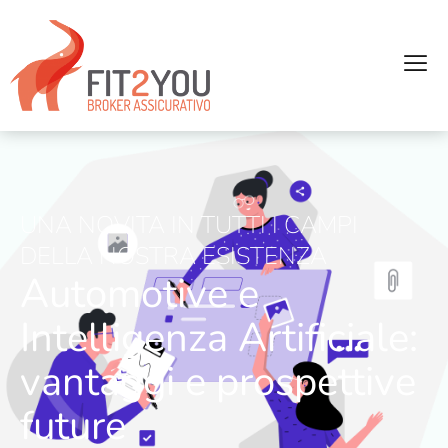
UNA NOVITA IN TUTTI I CAMPI
DELLA NOSTRA ESISTENZA
Automotive e
Intelligenza Artificiale:
vantaggi e prospettive
future