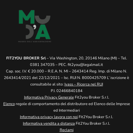
FIT2YOU BROKER Srl
– Via Washington, 20, 20146 Milano (MI) – Tel.
0381 347035 – PEC.
fit2you@legalmail.it
Cap. soc. I.V. € 20.000 – R.E.A. N. MI – 2643414 Reg. Imp. di Milano N.
2643414/2021 del 22/12/2021 – Isc. RUI N. B000425709 L’ iscrizione è
consultabile al sito:
Ivass – Ricerca nel RUI
P.I. 02466840184
Informativa Privacy Generale
Fit2you Broker S.r.l.
Elenco
regole di comportamento del distributore ed Elenco delle Imprese
ed Intermediari
Informativa privacy lavora con noi
Fit2You Broker S.r.l.
Informativa vendita a distanza
Fit2You Broker S.r.l.
Reclami