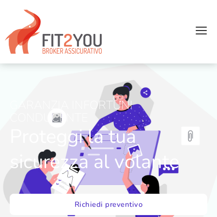
GARANZIA INFORTUNI
CONDUCENTE
Proteggi la tua
sicurezza al volante
Richiedi preventivo