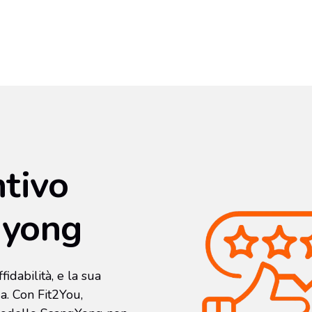
ntivo
gyong
idabilità, e la sua
a. Con Fit2You,