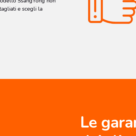
o modello SsangYong non
agliati e scegli la
Le gara