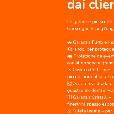
dai cli
Le garanzie più scelte
Chi sceglie SsangYong 
🚗 Garanzia Furto e In
Korando, per protegger
🌧️ Protezione da event
con attenzione a grandi
🔧 Kasko o Collisione 
piccoli incidenti o urti 
🆘 Assistenza stradale 
guasti o incidenti in vi
🪟 Garanzia Cristalli –
finestrini, spesso espos
⚖️ Tutela legale – per 