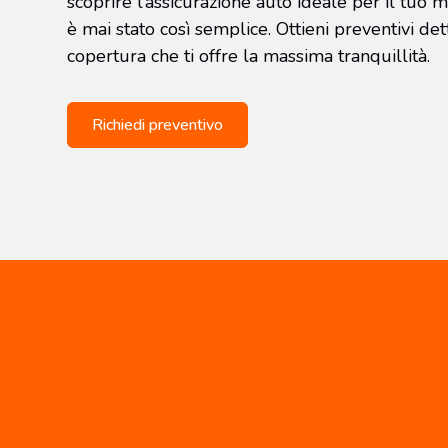
scoprire l’assicurazione auto ideale per il tu
è mai stato così semplice. Ottieni preventivi dett
copertura che ti offre la massima tranquillità.
Richiedi preventivo