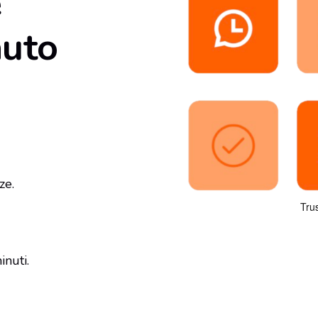
e
auto
ze.
inuti.