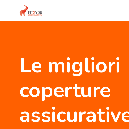
Le migliori
coperture
assicurativ