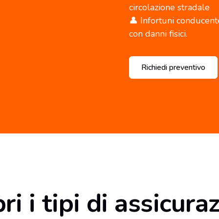
circolazione stradale
👤 Infortuni conducente
con danni fisici.
Richiedi preventivo
ri i tipi di assicura