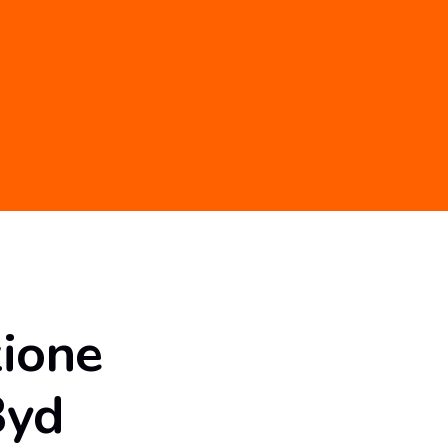
zione
Byd