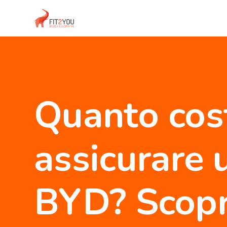
Quanto cos
assicurare 
BYD? Scopri