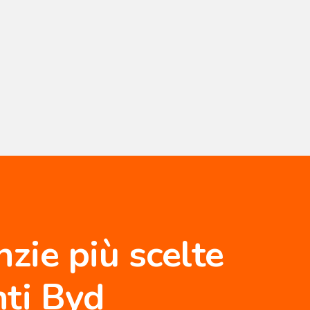
nzie più scelte
nti Byd