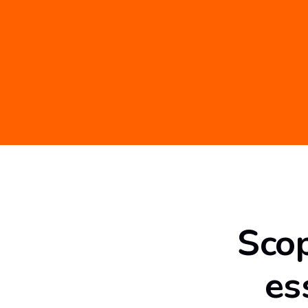
Scop
es