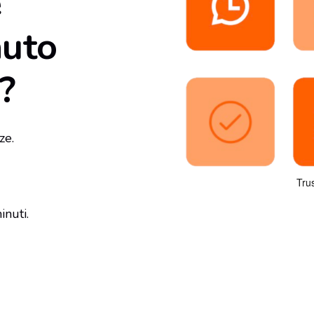
e
auto
?
ze.
inuti.