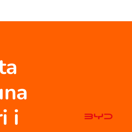
ta
una
 i