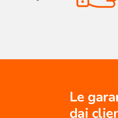
Le gara
dai clie