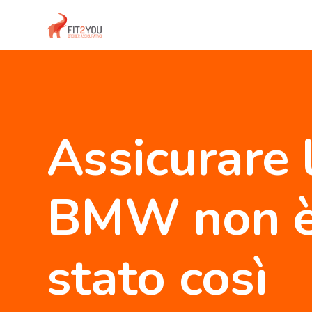
Assicurare 
BMW non è
stato così