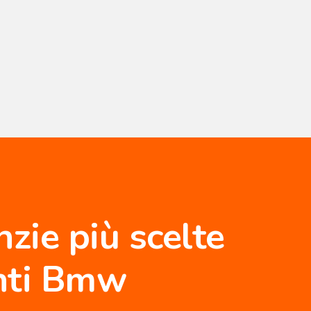
nzie più scelte
enti Bmw