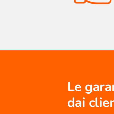
Le gara
dai cli