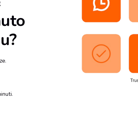
e
auto
u?
ze.
inuti.