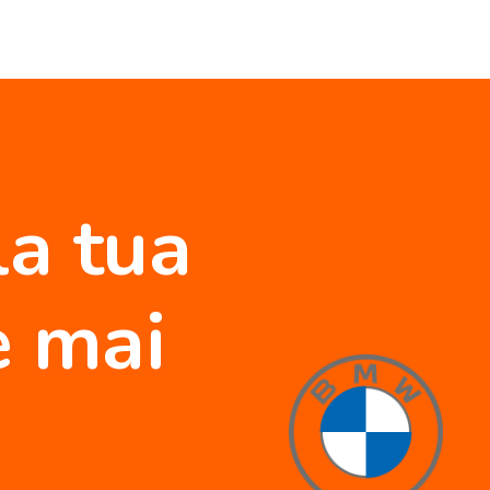
la tua
 mai