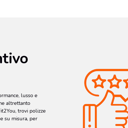
ntivo
ormance, lusso e
e altrettanto
it2You, trovi polizze
ie su misura, per