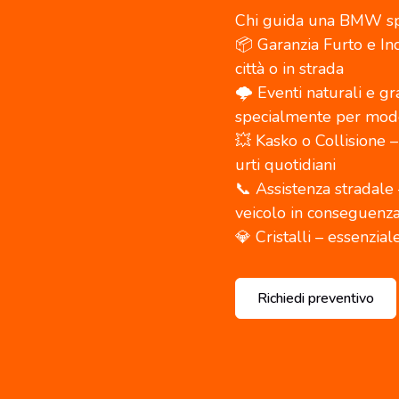
Chi guida una BMW spe
📦 Garanzia Furto e In
città o in strada
🌩️ Eventi naturali e gr
specialmente per model
💥 Kasko o Collisione 
urti quotidiani
📞​ Assistenza stradale
veicolo in conseguenza d
💎​ Cristalli – essenzia
Richiedi preventivo