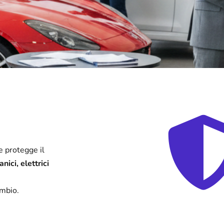
e protegge il
nici, elettrici
ambio.