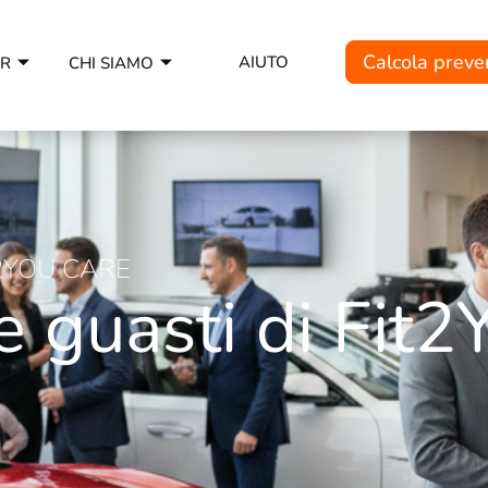
Calcola preve
AIUTO
ER
CHI SIAMO
2YOU CARE
e guasti di Fit2