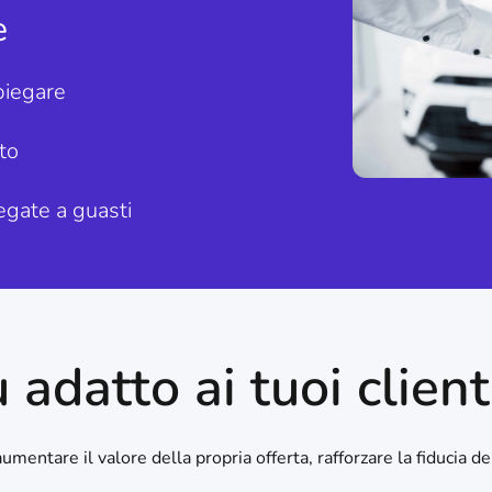
e
piegare
to
egate a guasti
ù adatto ai tuoi client
umentare il valore della propria offerta, rafforzare la fiducia 