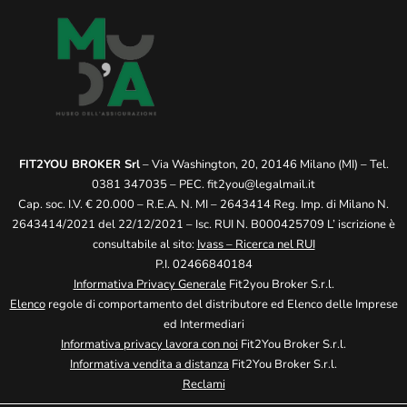
FIT2YOU BROKER Srl
– Via Washington, 20, 20146 Milano (MI) – Tel.
0381 347035 – PEC.
fit2you@legalmail.it
Cap. soc. I.V. € 20.000 – R.E.A. N. MI – 2643414 Reg. Imp. di Milano N.
2643414/2021 del 22/12/2021 – Isc. RUI N. B000425709 L’ iscrizione è
consultabile al sito:
Ivass – Ricerca nel RUI
P.I. 02466840184
Informativa Privacy Generale
Fit2you Broker S.r.l.
Elenco
regole di comportamento del distributore ed Elenco delle Imprese
ed Intermediari
Informativa privacy lavora con noi
Fit2You Broker S.r.l.
Informativa vendita a distanza
Fit2You Broker S.r.l.
Reclami