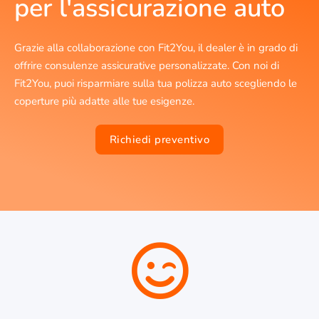
per l'assicurazione auto
Grazie alla collaborazione con Fit2You, il dealer è in grado di
offrire consulenze assicurative personalizzate. Con noi di
Fit2You, puoi risparmiare sulla tua polizza auto scegliendo le
coperture più adatte alle tue esigenze.
Richiedi preventivo