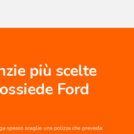
nzie più scelte
possiede Ford
ga spesso sceglie una polizza che preveda: