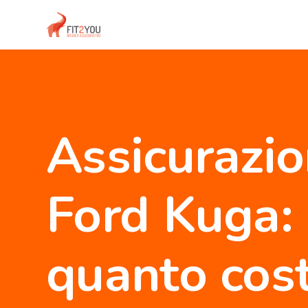
Assicurazi
Ford Kuga:
quanto cos