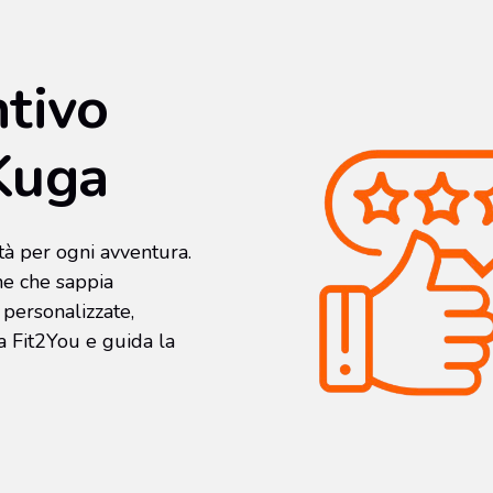
ntivo
 Kuga
ità per ogni avventura.
ne che sappia
personalizzate,
 a Fit2You e guida la