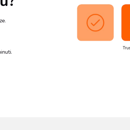
ou?
ze.
inuti.