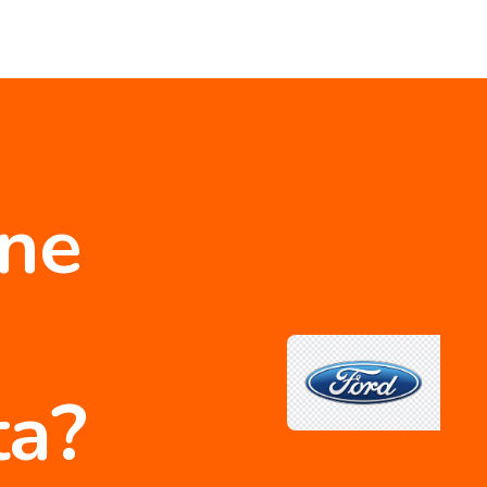
one
ta?