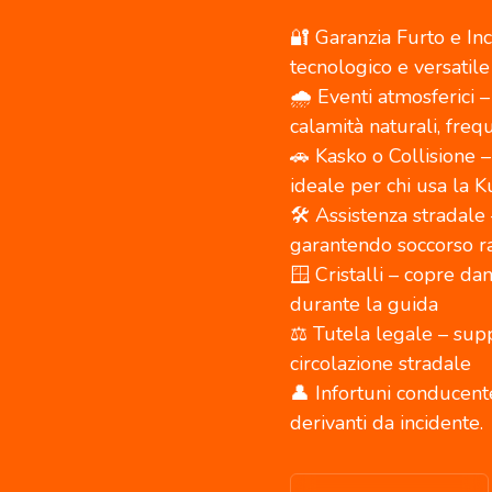
🔐 Garanzia Furto e In
tecnologico e versatil
🌧️ Eventi atmosferici 
calamità naturali, freq
🚗 Kasko o Collisione – 
ideale per chi usa la Ku
🛠️ Assistenza stradale 
garantendo soccorso ra
🪟 Cristalli – copre da
durante la guida
⚖️ Tutela legale – sup
circolazione stradale
👤 Infortuni conducente
derivanti da incidente.