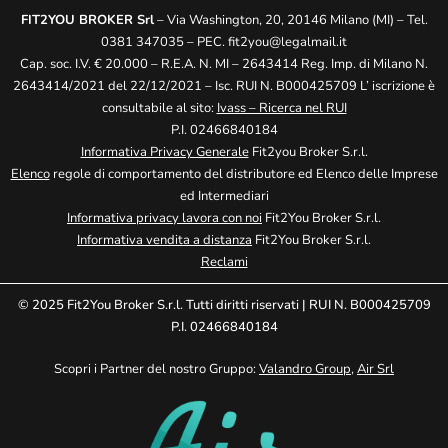
FIT2YOU BROKER Srl
– Via Washington, 20, 20146 Milano (MI) – Tel.
0381 347035 – PEC.
fit2you@legalmail.it
Cap. soc. I.V. € 20.000 – R.E.A. N. MI – 2643414 Reg. Imp. di Milano N.
2643414/2021 del 22/12/2021 – Isc. RUI N. B000425709 L’ iscrizione è
consultabile al sito:
Ivass – Ricerca nel RUI
P.I. 02466840184
Informativa Privacy Generale
Fit2you Broker S.r.l.
Elenco
regole di comportamento del distributore ed Elenco delle Imprese
ed Intermediari
Informativa privacy lavora con noi
Fit2You Broker S.r.l.
Informativa vendita a distanza
Fit2You Broker S.r.l.
Reclami
© 2025 Fit2You Broker S.r.l. Tutti diritti riservati | RUI N. B000425709
P.I. 02466840184
Scopri i Partner del nostro Gruppo:
Valandro Group
,
Air Srl