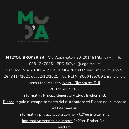
FIT2YOU BROKER Srl
– Via Washington, 20, 20146 Milano (MI) – Tel.
0381 347035 – PEC.
fit2you@legalmail.it
Cap. soc. I.V. € 20.000 – R.E.A. N. MI – 2643414 Reg. Imp. di Milano N.
2643414/2021 del 22/12/2021 – Isc. RUI N. B000425709 L’ iscrizione è
consultabile al sito:
Ivass – Ricerca nel RUI
P.I. 02466840184
Informativa Privacy Generale
Fit2you Broker S.r.l.
Elenco
regole di comportamento del distributore ed Elenco delle Imprese
ed Intermediari
Informativa privacy lavora con noi
Fit2You Broker S.r.l.
Informativa vendita a distanza
Fit2You Broker S.r.l.
Reclami