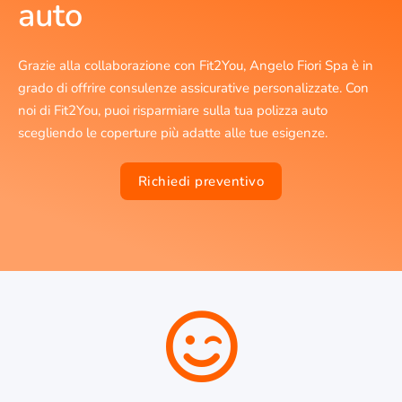
auto
Grazie alla collaborazione con Fit2You, Angelo Fiori Spa è in
grado di offrire consulenze assicurative personalizzate. Con
noi di Fit2You, puoi risparmiare sulla tua polizza auto
scegliendo le coperture più adatte alle tue esigenze.
Richiedi preventivo